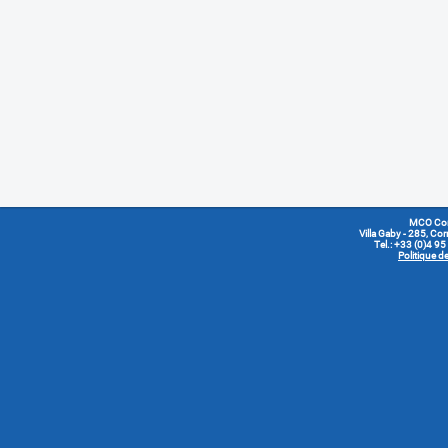
MCO Co
Villa Gaby
- 285, Cor
Tel.: +33 (0)4 9
Politique de